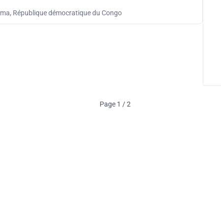
oma, République démocratique du Congo
Page 1 / 2
YesDr.net
•
Mentions légales
•
Politique de confidentialité
•
CGV & C