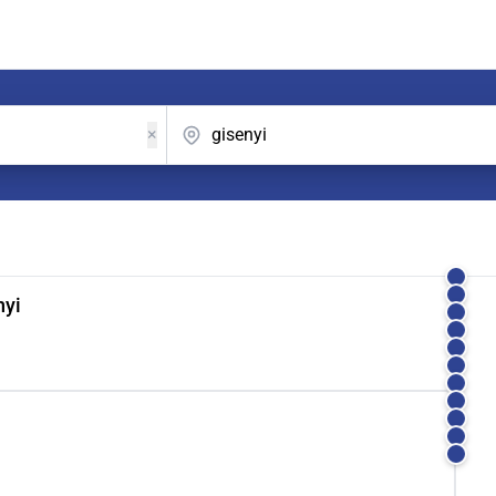
×
nyi