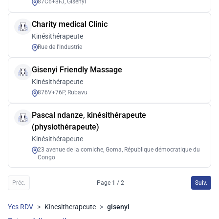
87C6+8FJ, Gisenyi
Charity medical Clinic
Kinésithérapeute
Rue de I'Industrie
Gisenyi Friendly Massage
Kinésithérapeute
876V+76P, Rubavu
Pascal ndanze, kinésithérapeute
(physiothérapeute)
Kinésithérapeute
23 avenue de la corniche, Goma, République démocratique du
Congo
Préc.
Page 1 / 2
Suiv.
Yes RDV
>
Kinesitherapeute
>
gisenyi