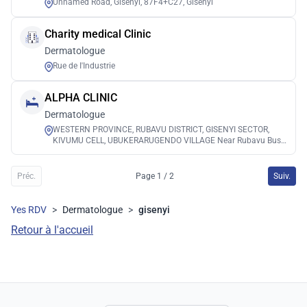
Unnamed Road, Gisenyi, 87F4+C27, Gisenyi
Charity medical Clinic
Dermatologue
Rue de I'Industrie
ALPHA CLINIC
Dermatologue
WESTERN PROVINCE, RUBAVU DISTRICT, GISENYI SECTOR,
KIVUMU CELL, UBUKERARUGENDO VILLAGE Near Rubavu Bus
Station, Rubavu
Préc.
Page 1 / 2
Suiv.
Yes RDV
>
Dermatologue
>
gisenyi
Retour à l'accueil