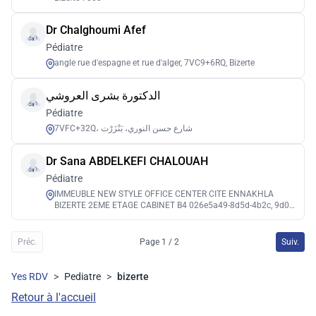
Dr Chalghoumi Afef
Pédiatre
angle rue d'espagne et rue d'alger, 7VC9+6RQ, Bizerte
الدكتورة بشرى العروشي
Pédiatre
Dr Sana ABDELKEFI CHALOUAH
Pédiatre
IMMEUBLE NEW STYLE OFFICE CENTER CITE ENNAKHLA
BIZERTE 2EME ETAGE CABINET B4 026e5a49-8d5d-4b2c, 9d05
7000
Préc.
Page 1 / 2
Suiv.
Yes RDV
>
Pediatre
>
bizerte
Retour à l'accueil