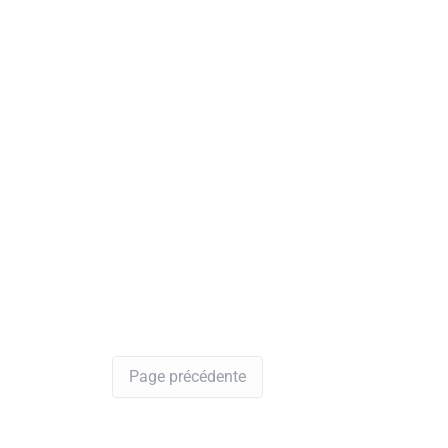
Page précédente
Yes RDV
>
Dentiste
>
daloa