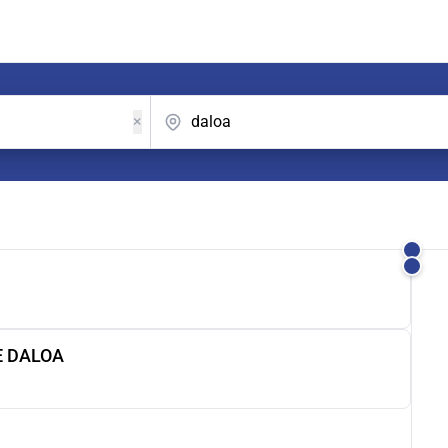
×
E DALOA