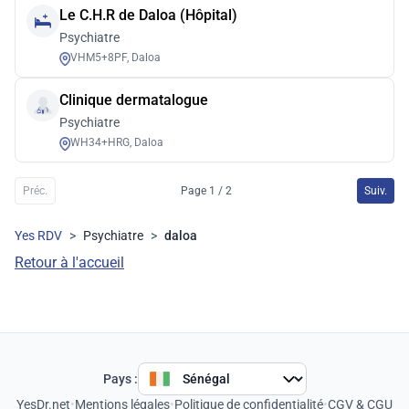
Le C.H.R de Daloa (Hôpital)
Psychiatre
VHM5+8PF, Daloa
Clinique dermatalogue
Psychiatre
WH34+HRG, Daloa
Préc.
Page 1 / 2
Suiv.
Yes RDV
>
Psychiatre
>
daloa
Retour à l'accueil
Pays :
YesDr.net
•
Mentions légales
•
Politique de confidentialité
•
CGV & CGU