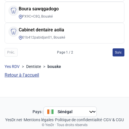
Boura sawqgadogo
PX9C+C8Q, Bouaké
Cabinet dentaire aolia
01b412pabidjan01, Bouaké
Préc.
Page 1 / 2
Suiv.
Yes RDV
>
Dentiste
>
bouake
Retour à l'accueil
Pays :
YesDr.net
•
Mentions légales
•
Politique de confidentialité
•
CGV & CGU
© YesDr · Tous droits réservés