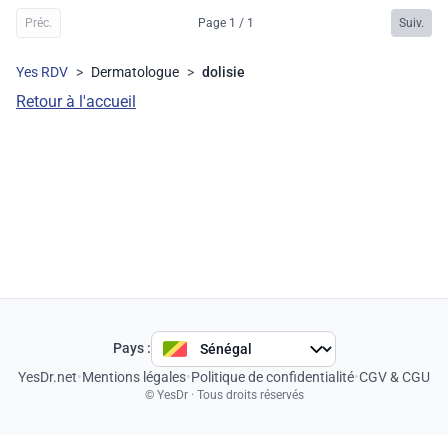
Préc.
Page 1 / 1
Suiv.
Yes RDV
>
Dermatologue
>
dolisie
Retour à l'accueil
Pays :
YesDr.net
•
Mentions légales
•
Politique de confidentialité
•
CGV & CGU
© YesDr · Tous droits réservés