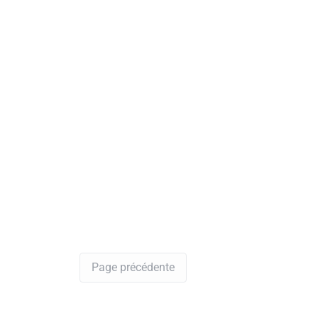
Page précédente
Yes RDV
>
Dermatologue
>
brazzaville