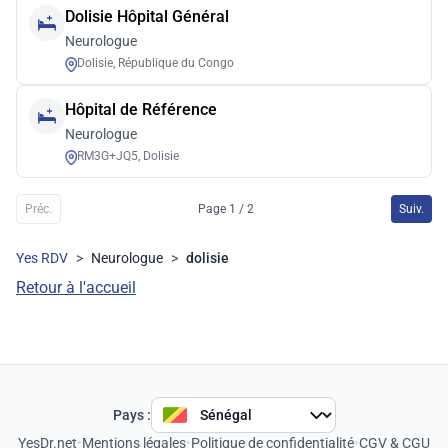
Dolisie Hôpital Général
Neurologue
Dolisie, République du Congo
Hôpital de Référence
Neurologue
RM3G+JQ5, Dolisie
Préc.
Page 1 / 2
Suiv.
Yes RDV
>
Neurologue
>
dolisie
Retour à l'accueil
Pays :
YesDr.net
•
Mentions légales
•
Politique de confidentialité
•
CGV & CGU