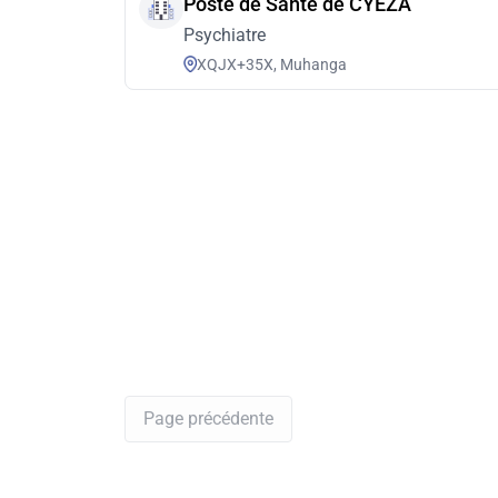
Poste de Santé de CYEZA
Psychiatre
XQJX+35X, Muhanga
Page précédente
Yes RDV
>
Psychiatre
>
gitarama