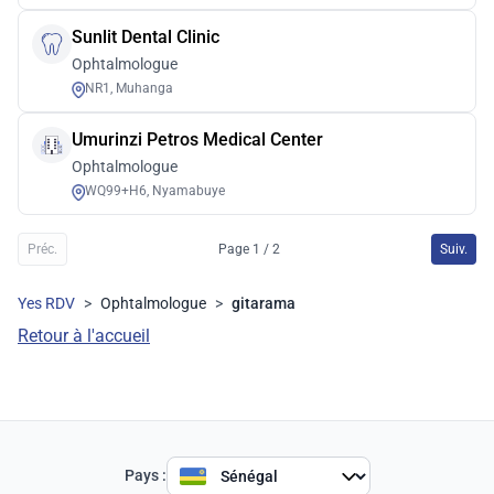
Sunlit Dental Clinic
Ophtalmologue
NR1, Muhanga
Umurinzi Petros Medical Center
Ophtalmologue
WQ99+H6, Nyamabuye
Préc.
Page 1 / 2
Suiv.
Yes RDV
>
Ophtalmologue
>
gitarama
Retour à l'accueil
Pays :