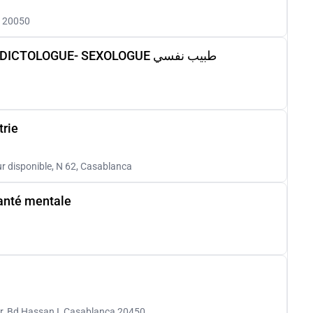
a 20050
Dr Anouar REDA :PSYCHIATRE - ADDICTOLOGUE- SEXOLOGUE طبيب نفسي
trie
r disponible, N 62, Casablanca
santé mentale
or, Bd Hassan I, Casablanca 20450