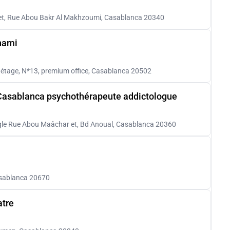
l et, Rue Abou Bakr Al Makhzoumi, Casablanca 20340
hami
r étage, N*13, premium office, Casablanca 20502
 Casablanca psychothérapeute addictologue
Angle Rue Abou Maâchar et, Bd Anoual, Casablanca 20360
asablanca 20670
atre