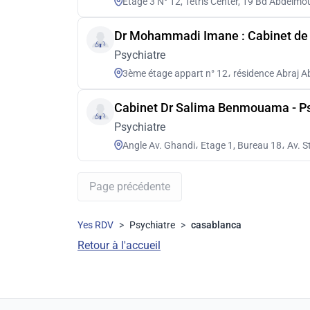
Etage 3 N° 12, Tetris Center, 19 Bd Abdel
Dr Mohammadi Imane : Cabinet de p
Psychiatre
3ème étage appart n° 12، résidence Abraj
Cabinet Dr Salima Benmouama - Ps
Psychiatre
Angle Av. Ghandi، Etage 1, Bureau 18، Av. S
Page précédente
Yes RDV
>
Psychiatre
>
casablanca
Retour à l'accueil