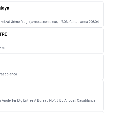
ulaya
efzaf 3éme étage( avec ascensseur, n°303, Casablanca 20804
TRE
670
 Casablanca
Angle 1er Etg Entree A Bureau No°, 9 Bd Anoual, Casablanca