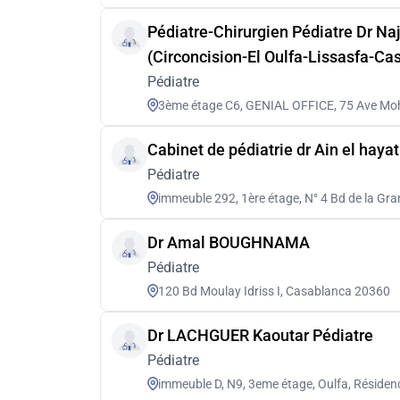
Pédiatre-Chirurgien Pédiatre Dr Najlae El Boulifi فال
(Circoncision-El Oulfa-Lissasfa-Ca
Pédiatre
3ème étage C6, GENIAL OFFICE, 75 Ave Mo
Cabinet de pédiatrie dr Ain el haya
Pédiatre
immeuble 292, 1ère étage, N° 4 Bd de la Gr
Dr Amal BOUGHNAMA
Pédiatre
120 Bd Moulay Idriss I, Casablanca 20360
Dr LACHGUER Kaoutar Pédiatre
Pédiatre
immeuble D, N9, 3eme étage, Oulfa, Réside