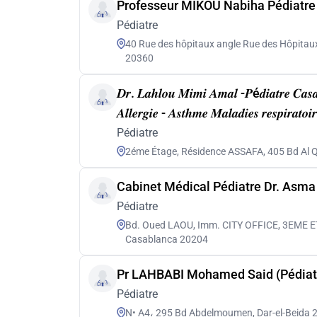
Professeur MIKOU Nabiha Pédiatre
Pédiatre
40 Rue des hôpitaux angle Rue des Hôpitaux
20360
𝑫𝒓. 𝑳𝒂𝒉𝒍𝒐𝒖 𝑴𝒊𝒎𝒊 𝑨𝒎𝒂𝒍 -𝑷é𝒅𝒊𝒂𝒕𝒓𝒆 𝑪𝒂𝒔𝒂
𝑨𝒍𝒍𝒆𝒓𝒈𝒊𝒆 - 𝑨𝒔𝒕𝒉𝒎𝒆 𝑴𝒂𝒍𝒂𝒅𝒊𝒆𝒔 𝒓𝒆𝒔𝒑𝒊𝒓𝒂𝒕𝒐𝒊
Pédiatre
2éme Étage, Résidence ASSAFA, 405 Bd Al 
Pédiatre
Bd. Oued LAOU, Imm. CITY OFFICE, 3EME E
Casablanca 20204
Pr LAHBABI Mohamed Said (Pédiat
Pédiatre
N• A4، 295 Bd Abdelmoumen, Dar-el-Beida 