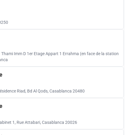
0250
 Thami Imm D 1er Etage Appart 1 Errahma (en face de la station
anca
ae
Résidence Riad, Bd Al Qods, Casablanca 20480
e
cabinet 1, Rue Attabari, Casablanca 20026