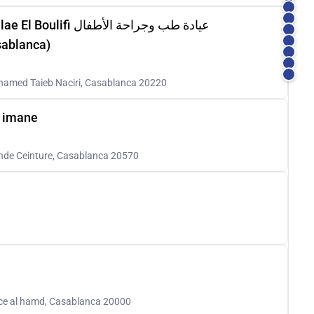
عيادة طب وجراحة الأط
sablanca)
hamed Taieb Naciri, Casablanca 20220
t imane
ande Ceinture, Casablanca 20570
nce al hamd, Casablanca 20000