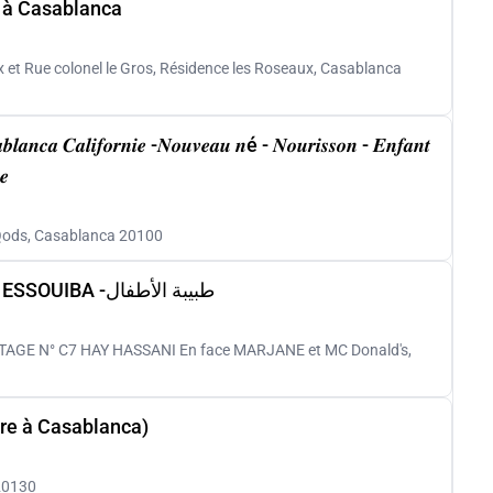
 à Casablanca
 et Rue colonel le Gros, Résidence les Roseaux, Casablanca
𝒍𝒂𝒏𝒄𝒂 𝑪𝒂𝒍𝒊𝒇𝒐𝒓𝒏𝒊𝒆 -𝑵𝒐𝒖𝒗𝒆𝒂𝒖 𝒏é - 𝑵𝒐𝒖𝒓𝒊𝒔𝒔𝒐𝒏 - 𝑬𝒏𝒇𝒂𝒏𝒕
𝒆
Qods, Casablanca 20100
Cabinet Médical Pédiatre Dr. Asma ESSOUIBA -طبيبة الأطفال
TAGE N° C7 HAY HASSANI En face MARJANE et MC Donald's,
re à Casablanca)
20130