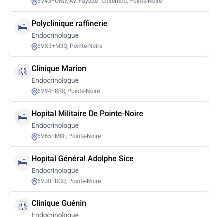
6V43+GRW, Av. Fayette Tchitembo, Pointe-Noire
Polyclinique raffinerie
Endocrinologue
6VX3+M3Q, Pointe-Noire
Clinique Marion
Endocrinologue
6V94+8RR, Pointe-Noire
Hopital Militaire De Pointe-Noire
Endocrinologue
6V65+M8F, Pointe-Noire
Hopital Général Adolphe Sice
Endocrinologue
6VJ8+8GQ, Pointe-Noire
Clinique Guénin
Endocrinologue