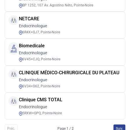
BP 1252, 107 Av. Agostino Néto, Pointe-Noire
NETCARE
Endocrinologue
6R4X+GJ7, Pointe-Noire
Biomedicale
Endocrinologue
6V45+CJQ, Pointe-Noire
CLINIQUE MÉDICO-CHIRURGICALE DU PLATEAU
Endocrinologue
6V34+G62, Pointe-Noire
Clinique CMS TOTAL
Endocrinologue
5RXW+GPQ, Pointe-Noire
Préc.
Page 1 / 2
Suiv.