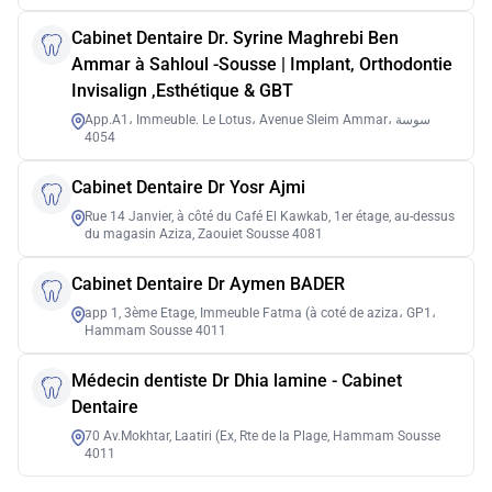
Cabinet Dentaire Dr. Syrine Maghrebi Ben
Ammar à Sahloul -Sousse | Implant, Orthodontie
Invisalign ,Esthétique & GBT
App.A1، Immeuble. Le Lotus، Avenue Sleim Ammar، سوسة
4054
Cabinet Dentaire Dr Yosr Ajmi
Rue 14 Janvier, à côté du Café El Kawkab, 1er étage, au-dessus
du magasin Aziza, Zaouiet Sousse 4081
Cabinet Dentaire Dr Aymen BADER
app 1, 3ème Etage, Immeuble Fatma (à coté de aziza، GP1،
Hammam Sousse 4011
Médecin dentiste Dr Dhia lamine - Cabinet
Dentaire
70 Av.Mokhtar, Laatiri (Ex, Rte de la Plage, Hammam Sousse
4011