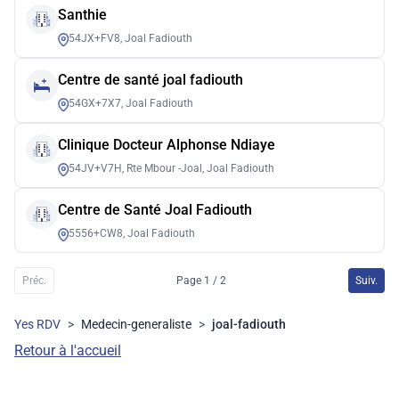
Santhie
54JX+FV8, Joal Fadiouth
Centre de santé joal fadiouth
54GX+7X7, Joal Fadiouth
Clinique Docteur Alphonse Ndiaye
54JV+V7H, Rte Mbour -Joal, Joal Fadiouth
Centre de Santé Joal Fadiouth
5556+CW8, Joal Fadiouth
Préc.
Page 1 / 2
Suiv.
Yes RDV
>
Medecin-generaliste
>
joal-fadiouth
Retour à l'accueil