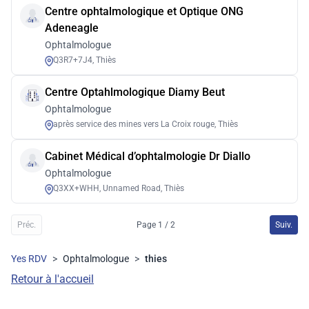
Centre ophtalmologique et Optique ONG
Adeneagle
Ophtalmologue
Q3R7+7J4, Thiès
Centre Optahlmologique Diamy Beut
Ophtalmologue
après service des mines vers La Croix rouge, Thiès
Cabinet Médical d’ophtalmologie Dr Diallo
Ophtalmologue
Q3XX+WHH, Unnamed Road, Thiès
Préc.
Page 1 / 2
Suiv.
Yes RDV
>
Ophtalmologue
>
thies
Retour à l'accueil