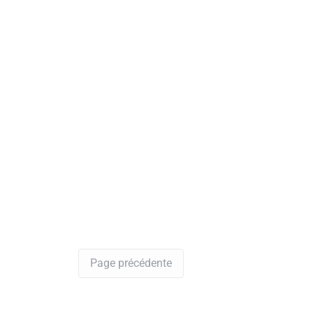
Page précédente
Yes RDV
>
Endocrinologue
>
sousse