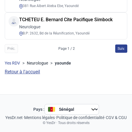
381 Rue Albert Ateba Ebe, Yaoundé
TCHETEU E. Bernard Cite Pacifique Simbock
Neurologue
B.P: 2632, Bd de la Réunification, Yaoundé
Préc.
Page 1 / 2
Suiv.
Yes RDV
>
Neurologue
>
yaounde
Retour à l'accueil
Pays :
YesDr.net
•
Mentions légales
•
Politique de confidentialité
•
CGV & CGU
© YesDr · Tous droits réservés