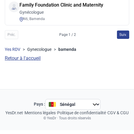
Family Foundation Clinic and Maternity
Gynécologue
N6, Bamenda
Préc.
Page 1 / 2
Suiv.
Yes RDV
>
Gynecologue
>
bamenda
Retour à l'accueil
Pays :
YesDr.net
•
Mentions légales
•
Politique de confidentialité
•
CGV & CGU
© YesDr · Tous droits réservés