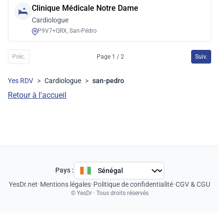
Clinique Médicale Notre Dame
Cardiologue
P9V7+QRX, San-Pédro
Préc.
Page 1 / 2
Suiv.
Yes RDV
>
Cardiologue
>
san-pedro
Retour à l'accueil
Pays :
YesDr.net
•
Mentions légales
•
Politique de confidentialité
•
CGV & CGU
© YesDr · Tous droits réservés