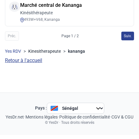
Marché central de Kananga
Kinésithérapeute
493W+V68, Kananga
Préc.
Page 1 / 2
Suiv.
Yes RDV
>
Kinesitherapeute
>
kananga
Retour à l'accueil
Pays :
YesDr.net
•
Mentions légales
•
Politique de confidentialité
•
CGV & CGU
© YesDr · Tous droits réservés